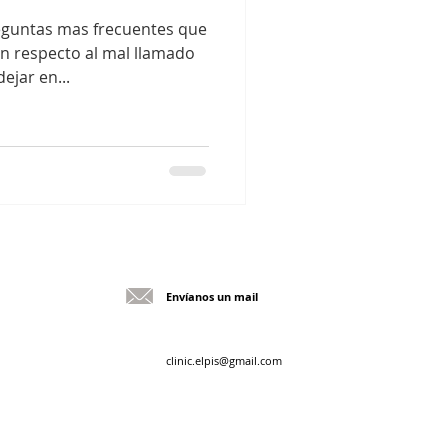
eguntas mas frecuentes que
n respecto al mal llamado
jar en...
Envíanos un mail
1
clinic.elpis@gmail.com