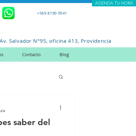
AGENDA TU HORA
+569 8190 9541
Av. Salvador N°95, oficina 413, Providencia
os
Contacto
Blog
tura
bes saber del