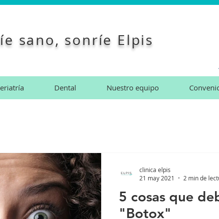
íe sano, sonríe Elpis
eriatría
Dental
Nuestro equipo
Conveni
clinica elpis
21 may 2021
2 min de lec
5 cosas que de
"Botox"