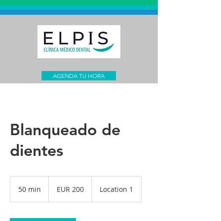
AGENDA TU HORA
Blanqueado de
dientes
200
euros
50 min
5
EUR 200
Location 1
0
m